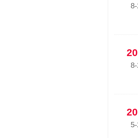
8-
20
8-
20
5-