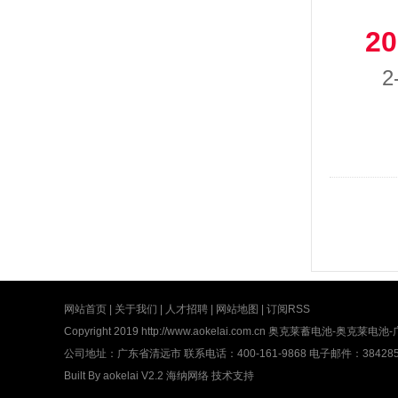
20
2
网站首页
|
关于我们
|
人才招聘
|
网站地图
|
订阅RSS
Copyright 2019
http://www.aokelai.com.cn
奥克莱蓄电池-奥克莱电池-广东奥
公司地址：广东省清远市 联系电话：400-161-9868 电子邮件：3842852
Built By
aokelai V2.2
海纳网络
技术支持