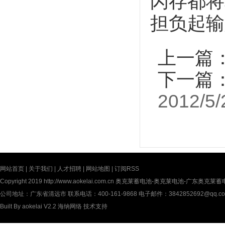
闪存都将
担负起输
上一篇
下一篇
2012/5/
网站首页
|
关于我们
|
人才招聘
|
网站地图
|
订阅RSS
Copyright 2019
http://www.aokelai.com.cn
奥克莱蓄电池-奥克莱电池-广东奥克莱蓄电池(中
公司地址：广东省清远市 联系电话：400-161-9868 电子邮件：3842852692@qq.c
Built By
aokelai V2.2
海纳网络
技术支持