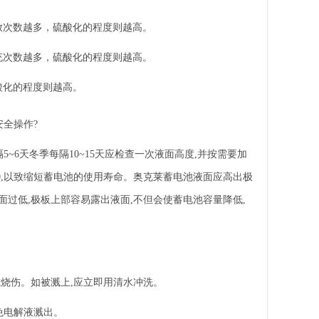
放次数越多，硫酸化的程度则越高。
充次数越多，硫酸化的程度则越高。
酸化的程度则越高。
全操作?
~6天冬季每隔10~15天应检查一次液面高度,并按需要加
00,以致缩短蓄电池的使用寿命。奥克莱蓄电池液面应高出极
液面过低,极板上部容易露出液面,不但会使蓄电池容量降低,
或烧伤。如被溅上,应立即用清水冲洗。
免电解液溅出
。