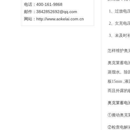
电话：400-161-9868
1、过放电
邮件：3842852692@qq.com
网站：
http://www.aokelai.com.cn
2、欠充电
3、未及时
怎样维护
奥
奥克莱蓄电池
蒸馏水。除
板15mm 
而且外露的
奥克莱蓄电
①搬动奥克
②检查电解