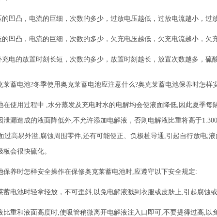
压的凹凸，电流的巨细，次数的多少，过放电压越低，过放电流越小，过
压的凹凸，电流的巨细，次数的多少，欠充电压越低，欠充电流越小，欠
补充电的放置时刻长短，次数的多少，放置时刻越长，放置次数越多，硫
克莱蓄电池
?冬季使用奥克莱蓄电池应注意什么?奥克莱蓄电池保养时怎样安
在使用过程中 ,水分蒸发及充电时水的电解均会使液面降低,因此夏季每隔5
因泄漏造成的液面降低外,不允许添加电解液，否则电解液比重将高于1.3
,液面过高易外溢,腐蚀周围零件,还有可能使正、负极桩导通,引起自行放电;
极板会很快硫化。
池
保养时怎样安全操作在保修
奥克莱蓄电池
时,应遵守以下安全规定:
莱蓄电池时轻拿轻放，不可歪斜,以免电解液溅到衣服或皮肤上,引起腐蚀
液比重和液面高度时,使吸管稍微离开电解液注入口即可,不要提得过高,以