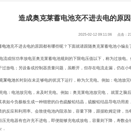
造成奥克莱蓄电池充不进去电的原因
2025-02-12 09:11:06 点击：
2
蓄电池
充不进去电的原因都有哪些呢？下面就请跟随奥克莱蓄电池小编去
电流或恒功率放电至奥克莱蓄电池规则的下限电压值以下，称为过放电。例如：1
于过放电；另设备或控制器质量问题，虽断开，但存在电流走漏，仍在小
克莱电池
长时刻在未足够电的状况下运行，称为欠充电。例如：电池放完
补充电：电池放完电，未及时充电。例如：
奥克莱电池
放完电， 就置之脑
其表如今负极板生成一种细密的白色硫酸铅结晶，硫酸铅结晶导电功用差
质的反应和利用率。会致使电池内阻添加，容量下降，跟据欧姆定律，当
恒压充电器有也许充不进电，即便能够充电或放电，容量则下降，寿数会
1
下：