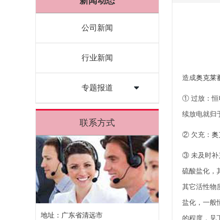
新闻动态
公司新闻
行业新闻
造成
奥克莱
专题报道
① 过放：恒
续放电就归
联系方式
② 欠充：
奥
③ 未及时
硫酸盐化，
其它活性物
盐化，一般
地址：广东省清远市
的程度，见