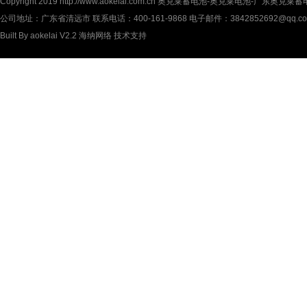
Copyright 2019
http://www.aokelai.com.cn
奥克莱蓄电池-奥克莱电池-广东奥克莱蓄电池(中
公司地址：广东省清远市 联系电话：400-161-9868 电子邮件：3842852692@qq.c
Built By
aokelai V2.2
海纳网络
技术支持